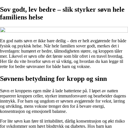
Sov godt, lev bedre – slik styrker søvn hele
familiens helse
En god natts søvn er ikke bare deilig – den er helt avgjørende for både
fysisk og psykisk helse. Når hele familien sover godt, merkes det i
hverdagen: humøret er bedre, tålmodigheten større, og kroppen tåler
mer. Likevel er søvn ofte det første som blir ofret i en travel hverdag.
Her får du vite hvorfor søvn er så viktig, og hvordan du kan legge til
rette for bedre søvnvaner for både barn og voksne.
Søvnens betydning for kropp og sinn
Søvn er kroppens egen måte å lade batteriene på. I løpet av natten
reparerer kroppen celler, styrker immunforsvaret og bearbeider dagens
inntrykk. For barn og ungdom er søvnen avgjørende for vekst, læring
og utvikling, mens voksne trenger den for å bevare energi,
konsentrasjon og emosjonell balanse.
For lite søvn kan føre til irritabilitet, dårlig konsentrasjon og økt risiko
for sykdommer som høyt blodtrykk og diabetes. Hos barn kan