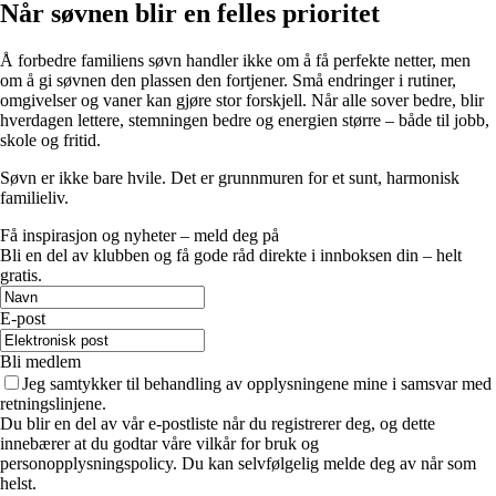
Når søvnen blir en felles prioritet
Å forbedre familiens søvn handler ikke om å få perfekte netter, men
om å gi søvnen den plassen den fortjener. Små endringer i rutiner,
omgivelser og vaner kan gjøre stor forskjell. Når alle sover bedre, blir
hverdagen lettere, stemningen bedre og energien større – både til jobb,
skole og fritid.
Søvn er ikke bare hvile. Det er grunnmuren for et sunt, harmonisk
familieliv.
Få inspirasjon og nyheter – meld deg på
Bli en del av klubben og få gode råd direkte i innboksen din – helt
gratis.
E-post
Bli medlem
Jeg samtykker til behandling av opplysningene mine i samsvar med
retningslinjene.
Du blir en del av vår e-postliste når du registrerer deg, og dette
innebærer at du godtar våre vilkår for bruk og
personopplysningspolicy. Du kan selvfølgelig melde deg av når som
helst.