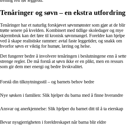
trening rett før leggetid.
Tenåringer og søvn – en ekstra utfordring
Tenåringer har et naturlig forskjøvet søvnmønster som gjør at de blir
trøtte senere på kvelden. Kombinert med tidlige skoledager og mye
skjermbruk kan det føre til kronisk søvnmangel. Foreldre kan hjelpe
ved å skape realistiske rammer: avtal faste leggetider, og snakk om
hvorfor søvn er viktig for humør, læring og helse.
Det fungerer bedre å involvere tenåringen i beslutningene enn å sette
strenge regler. De må forstå at søvn ikke er en plikt, men en ressurs
som gir dem mer energi og bedre livskvalitet.
Forstå din tilknytningsstil – og barnets behov bedre
Nye søsken i familien: Slik hjelper du barna med å finne hverandre
Ansvar og anerkjennelse: Slik hjelper du barnet ditt til å ta eierskap
Bevar nysgjerrigheten i foreldreskapet når barna blir eldre