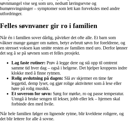
søvnmangel vise seg som uro, nedsatt læringsevne og
humørsvingninger – symptomer som lett kan forveksles med andre
utfordringer.
Felles søvnvaner gir ro i familien
Når én i familien sover dårlig, påvirker det ofte alle. Et barn som
våkner mange ganger om natten, betyr avbrutt søvn for foreldrene, og
en stresset voksen kan smitte resten av familien med uro. Derfor lønner
det seg å se på søvnen som et felles prosjekt.
Lag faste rutiner:
Prøv å legge dere og stå opp til omtrent
samme tid hver dag – også i helgene. Det hjelper kroppens indre
klokke med å finne rytmen.
Rolig avslutning på dagen:
Slå av skjermer en time før
leggetid, demp lyset, og gjør rolige aktiviteter som å lese eller
høre på rolig musikk.
Et soverom for søvn:
Sørg for mørke, ro og passe temperatur.
Unngå å bruke sengen til lekser, jobb eller lek – hjernen skal
forbinde den med hvile.
Når hele familien følger en lignende rytme, blir kveldene roligere, og
det blir lettere for alle å sovne.