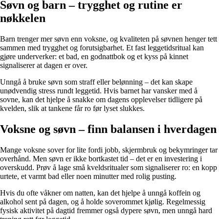
Søvn og barn – trygghet og rutine er
nøkkelen
Barn trenger mer søvn enn voksne, og kvaliteten på søvnen henger tett
sammen med trygghet og forutsigbarhet. Et fast leggetidsritual kan
gjøre underverker: et bad, en godnattbok og et kyss på kinnet
signaliserer at dagen er over.
Unngå å bruke søvn som straff eller belønning – det kan skape
unødvendig stress rundt leggetid. Hvis barnet har vansker med å
sovne, kan det hjelpe å snakke om dagens opplevelser tidligere på
kvelden, slik at tankene får ro før lyset slukkes.
Voksne og søvn – finn balansen i hverdagen
Mange voksne sover for lite fordi jobb, skjermbruk og bekymringer tar
overhånd. Men søvn er ikke bortkastet tid – det er en investering i
overskudd. Prøv å lage små kveldsritualer som signaliserer ro: en kopp
urtete, et varmt bad eller noen minutter med rolig pusting.
Hvis du ofte våkner om natten, kan det hjelpe å unngå koffein og
alkohol sent på dagen, og å holde soverommet kjølig. Regelmessig
fysisk aktivitet på dagtid fremmer også dypere søvn, men unngå hard