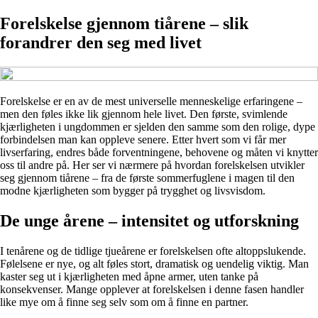
Forelskelse gjennom tiårene – slik
forandrer den seg med livet
Forelskelse er en av de mest universelle menneskelige erfaringene –
men den føles ikke lik gjennom hele livet. Den første, svimlende
kjærligheten i ungdommen er sjelden den samme som den rolige, dype
forbindelsen man kan oppleve senere. Etter hvert som vi får mer
livserfaring, endres både forventningene, behovene og måten vi knytter
oss til andre på. Her ser vi nærmere på hvordan forelskelsen utvikler
seg gjennom tiårene – fra de første sommerfuglene i magen til den
modne kjærligheten som bygger på trygghet og livsvisdom.
De unge årene – intensitet og utforskning
I tenårene og de tidlige tjueårene er forelskelsen ofte altoppslukende.
Følelsene er nye, og alt føles stort, dramatisk og uendelig viktig. Man
kaster seg ut i kjærligheten med åpne armer, uten tanke på
konsekvenser. Mange opplever at forelskelsen i denne fasen handler
like mye om å finne seg selv som om å finne en partner.