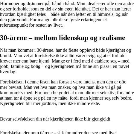
Hormoner og drømmer går hånd i hånd. Man idealiserer ofte den andre
og ser forholdet som en del av sin egen identitet. Det er her man lærer
hvordan kjærlighet føles – både når den løfter en til himmels, og når
den gjør vondt. For mange blir disse første erfaringene et
referansepunkt for resten av livet.
30-årene – mellom lidenskap og realisme
Når man kommer i 30-årene, har de fleste opplevd både kjærlighet og
brudd. Man vet at forelskelse ikke alltid varer evig, og at et forhold
krever mer enn bare kjemi. Mange er i ferd med å etablere seg – med
jobb, familie og bolig – og kjærligheten må finne sin plass i en travel
hverdag.
Forelskelsen i denne fasen kan fortsatt være intens, men den er ofte
mer bevisst. Man vet hva man ønsker, og hva man ikke vil gå på
kompromiss med. For noen betyr det at man blir mer selektiv; for andre
at man tør å åpne seg på en ny måte, fordi man kjenner seg selv bedre.
Kjærligheten blir mer jordnær, men ikke mindre ekte.
Bevar selvfølelsen din når kjærligheten ikke blir gjengjeldt
Forelskelse gjennom tiårene – slik forandrer den seg med livet