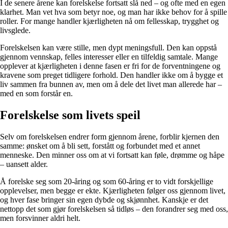
I de senere årene kan forelskelse fortsatt slå ned – og ofte med en egen
klarhet. Man vet hva som betyr noe, og man har ikke behov for å spille
roller. For mange handler kjærligheten nå om fellesskap, trygghet og
livsglede.
Forelskelsen kan være stille, men dypt meningsfull. Den kan oppstå
gjennom vennskap, felles interesser eller en tilfeldig samtale. Mange
opplever at kjærligheten i denne fasen er fri for de forventningene og
kravene som preget tidligere forhold. Den handler ikke om å bygge et
liv sammen fra bunnen av, men om å dele det livet man allerede har –
med en som forstår en.
Forelskelse som livets speil
Selv om forelskelsen endrer form gjennom årene, forblir kjernen den
samme: ønsket om å bli sett, forstått og forbundet med et annet
menneske. Den minner oss om at vi fortsatt kan føle, drømme og håpe
– uansett alder.
Å forelske seg som 20-åring og som 60-åring er to vidt forskjellige
opplevelser, men begge er ekte. Kjærligheten følger oss gjennom livet,
og hver fase bringer sin egen dybde og skjønnhet. Kanskje er det
nettopp det som gjør forelskelsen så tidløs – den forandrer seg med oss,
men forsvinner aldri helt.