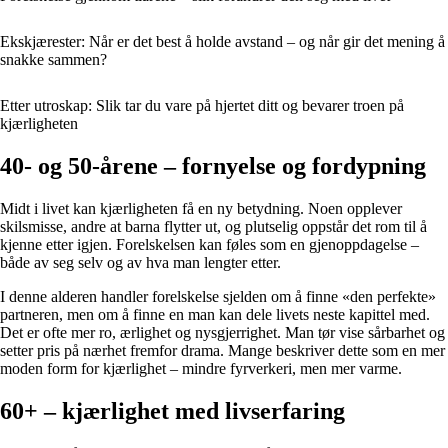
Ekskjærester: Når er det best å holde avstand – og når gir det mening å
snakke sammen?
Etter utroskap: Slik tar du vare på hjertet ditt og bevarer troen på
kjærligheten
40- og 50-årene – fornyelse og fordypning
Midt i livet kan kjærligheten få en ny betydning. Noen opplever
skilsmisse, andre at barna flytter ut, og plutselig oppstår det rom til å
kjenne etter igjen. Forelskelsen kan føles som en gjenoppdagelse –
både av seg selv og av hva man lengter etter.
I denne alderen handler forelskelse sjelden om å finne «den perfekte»
partneren, men om å finne en man kan dele livets neste kapittel med.
Det er ofte mer ro, ærlighet og nysgjerrighet. Man tør vise sårbarhet og
setter pris på nærhet fremfor drama. Mange beskriver dette som en mer
moden form for kjærlighet – mindre fyrverkeri, men mer varme.
60+ – kjærlighet med livserfaring