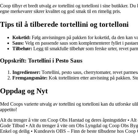
Coop tilbyr et bredt utvalg av tortellini og tortelloni i sine butikker. 
egne merkevarer sikrer kvalitet og god smak til en rimelig pris.
Tips til å tilberede tortellini og tortelloni
Koketid:
Følg anvisningen på pakken for koketid, da den kan var
Saus:
Velg en passende saus som komplementerer fyllet i pastaen,
Tilbehør:
Legg til smakfulle tilbehør som ferske urter, revet parm
Oppskrift: Tortellini i Pesto Saus
Ingredienser:
Tortellini, pesto saus, cherrytomater, revet parmes
Fremgangsmåte:
Kok tortellinien etter anvisning på pakken. Ste
Oppdag og Nyt
Med Coops varierte utvalg av tortellini og tortelloni kan du utforske u
appetito!
Alt du trenger å vite om Coop Obs Harstad og deres åpningstider
•
Alt
Gode Tilbud
•
Alt du trenger å vite om Obs Lyngdal og Coop Obs By
Enkel og deilig
•
Kundeavis OBS – Finn de beste tilbudene hos Coo