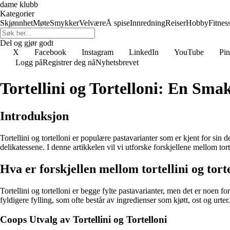
dame klubb
Kategorier
Skjønnhet
Møte
Smykker
Velvære
Å spise
Innredning
Reiser
Hobby
Fitnes
Del og gjør godt
X
Facebook
Instagram
LinkedIn
YouTube
Pin
Logg på
Registrer deg nå
Nyhetsbrevet
Tortellini og Tortelloni: En Sma
Introduksjon
Tortellini og tortelloni er populære pastavarianter som er kjent for sin d
delikatessene. I denne artikkelen vil vi utforske forskjellene mellom tort
Hva er forskjellen mellom tortellini og tort
Tortellini og tortelloni er begge fylte pastavarianter, men det er noen fo
fyldigere fylling, som ofte består av ingredienser som kjøtt, ost og urter.
Coops Utvalg av Tortellini og Tortelloni