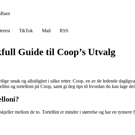
s
Barn
terest
TikTok
Mail
RSS
kfull Guide til Coop’s Utvalg
eilige smak og allsidighet i ulike retter. Coop, en av de ledende dagligva
ellini og tortelloni på Coop, samt gi deg tips til hvordan du kan lage dei
elloni?
rskjeller mellom de to. Tortellini er mindre i størrelse og har en tynnere