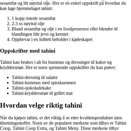
sesamfrø og litt nøytral olje. Her er en enkel oppskrift på hvordan du
kan lage hjemmelaget tahini:
1 kopp ristede sesamfrø
2-3 ss nøytral olje
Bland sesamfrø og olje i en foodprosessor eller blender til
blandingen blir jevn og kremet
Oppbevar i en lufttett beholder i kjøleskapet
Oppskrifter med tahini
Tahini kan brukes i alt fra hummus og dressinger til kaker og
kryddersmør. Her er noen spennende oppskrifter du kan prøve:
Tahini-dressing til salater
Tahini-hummus med spisskummen
Tahini-sjokoladekake
Tahini-kryddersmør til grillet mat
Hvordan velge riktig tahini
Når du kjøper tahini, er det viktig å se etter kvalitetsprodukter uten
tilsetningsstoffer. Noen av de populære merkene som tilbys er Tahini
Coop, Tahini Coop Extra, og Tahini Meny. Disse merkene tilbyr