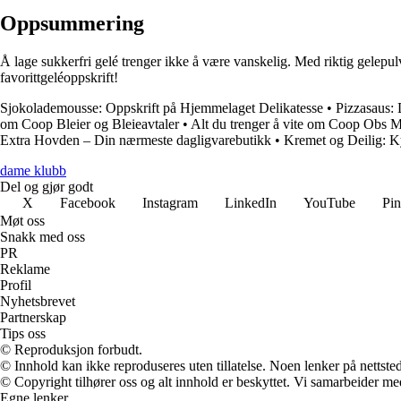
Oppsummering
Å lage sukkerfri gelé trenger ikke å være vanskelig. Med riktig gelepulv
favorittgeléoppskrift!
Sjokolademousse: Oppskrift på Hjemmelaget Delikatesse
•
Pizzasaus:
om Coop Bleier og Bleieavtaler
•
Alt du trenger å vite om Coop Obs 
Extra Hovden – Din nærmeste dagligvarebutikk
•
Kremet og Deilig: K
dame klubb
Del og gjør godt
X
Facebook
Instagram
LinkedIn
YouTube
Pin
Møt oss
Snakk med oss
PR
Reklame
Profil
Nyhetsbrevet
Partnerskap
Tips oss
© Reproduksjon forbudt.
© Innhold kan ikke reproduseres uten tillatelse. Noen lenker på nettsted
© Copyright tilhører oss og alt innhold er beskyttet. Vi samarbeider med
Egne lenker