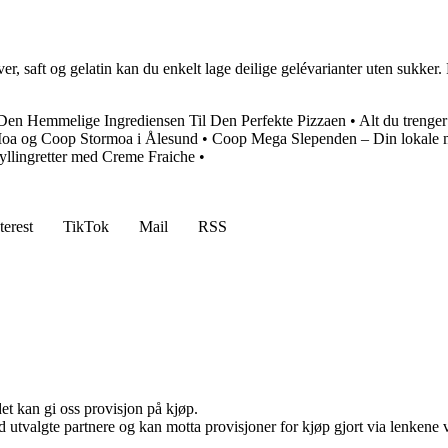
er, saft og gelatin kan du enkelt lage deilige gelévarianter uten sukker
 Den Hemmelige Ingrediensen Til Den Perfekte Pizzaen
•
Alt du trenge
Moa og Coop Stormoa i Ålesund
•
Coop Mega Slependen – Din lokale 
yllingretter med Creme Fraiche
•
terest
TikTok
Mail
RSS
et kan gi oss provisjon på kjøp.
 utvalgte partnere og kan motta provisjoner for kjøp gjort via lenkene vå