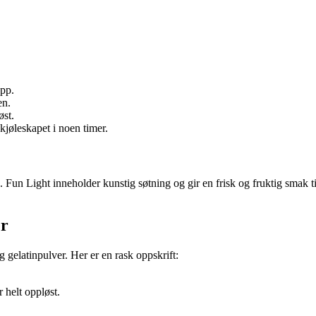
opp.
en.
øst.
 kjøleskapet i noen timer.
Fun Light inneholder kunstig søtning og gir en frisk og fruktig smak til
er
 gelatinpulver. Her er en rask oppskrift:
 helt oppløst.