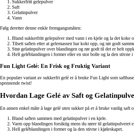
Sukkerfritt gelepulver
Saft
Gelatinpulver
Vann
Følg deretter denne enkle fremgangsmåten:
Bland sukkerfritt gelepulver med vann i en kjele og la det koke 
Tilsett saften etter at gelemassen har kokt opp, og rør godt samm
Strø gelatinpulver over blandingen og rør godt til det er helt oppl
Hell geléblandingen i former eller en stor bolle og la den stivne i
Fun Light Gelé: En Frisk og Fruktig Variant
En populær variant av sukkerfri gelé er å bruke Fun Light som saftbase. 
spennende twist!
Hvordan Lage Gelé av Saft og Gelatinpulv
En annen enkel måte å lage gelé uten sukker på er å bruke vanlig saft og
Bland saften sammen med gelatinpulver i en kjele.
Varm opp blandingen forsiktig mens du rører til gelatinpulveret er
Hell geléblandingen i former og la den stivne i kjøleskapet.