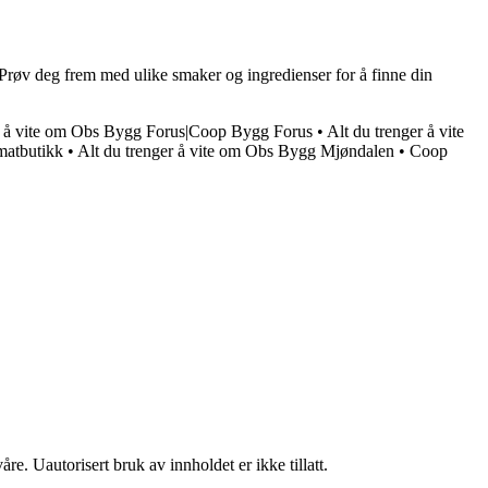
. Prøv deg frem med ulike smaker og ingredienser for å finne din
r å vite om Obs Bygg Forus|Coop Bygg Forus
•
Alt du trenger å vite
matbutikk
•
Alt du trenger å vite om Obs Bygg Mjøndalen
•
Coop
re. Uautorisert bruk av innholdet er ikke tillatt.