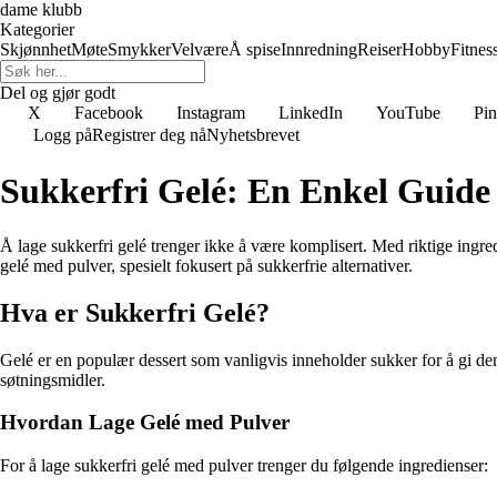
dame klubb
Kategorier
Skjønnhet
Møte
Smykker
Velvære
Å spise
Innredning
Reiser
Hobby
Fitnes
Del og gjør godt
X
Facebook
Instagram
LinkedIn
YouTube
Pin
Logg på
Registrer deg nå
Nyhetsbrevet
Sukkerfri Gelé: En Enkel Guide 
Å lage sukkerfri gelé trenger ikke å være komplisert. Med riktige ingr
gelé med pulver, spesielt fokusert på sukkerfrie alternativer.
Hva er Sukkerfri Gelé?
Gelé er en populær dessert som vanligvis inneholder sukker for å gi den s
søtningsmidler.
Hvordan Lage Gelé med Pulver
For å lage sukkerfri gelé med pulver trenger du følgende ingredienser: