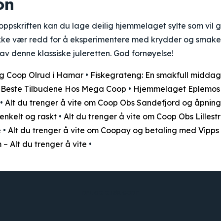
on
oppskriften kan du lage deilig hjemmelaget sylte som vil 
Ikke vær redd for å eksperimentere med krydder og smaker 
av denne klassiske juleretten. God fornøyelse!
og Coop Olrud i Hamar
•
Fiskegrateng: En smakfull middag
e Beste Tilbudene Hos Mega Coop
•
Hjemmelaget Eplemos 
•
Alt du trenger å vite om Coop Obs Sandefjord og åpning
nkelt og raskt
•
Alt du trenger å vite om Coop Obs Lilles
e
•
Alt du trenger å vite om Coopay og betaling med Vipps
– Alt du trenger å vite
•
DEL OG GJØR GODT