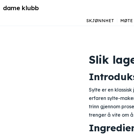
dame klubb
SKJØNNHET
MØTE
Slik lag
Introduk
Sylte er en klassisk
erfaren sylte-maker 
trinn gjennom proses
trenger å vite om å
Ingredie