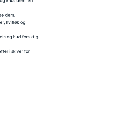
og knus dem lett
gge dem.
er, hvitløk og
ein og hud forsiktig.
ter i skiver for