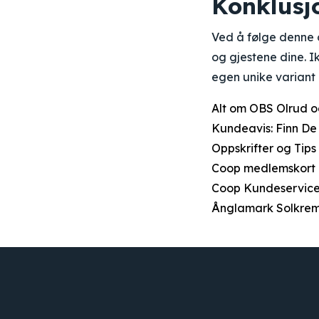
Konklusj
Ved å følge denne 
og gjestene dine. 
egen unike variant 
Alt om OBS Olrud 
Kundeavis: Finn D
Oppskrifter og Tips
Coop medlemskort e
Coop Kundeservic
Ånglamark Solkrem 