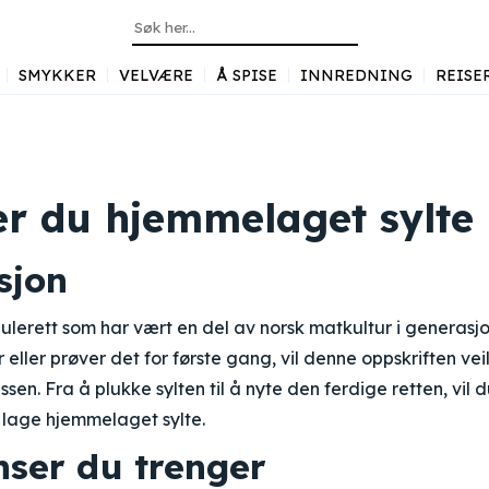
SMYKKER
VELVÆRE
Å SPISE
INNREDNING
REISE
er du hjemmelaget sylte
sjon
 julerett som har vært en del av norsk matkultur i generasj
eller prøver det for første gang, vil denne oppskriften vei
sen. Fra å plukke sylten til å nyte den ferdige retten, vil 
 lage hjemmelaget sylte.
nser du trenger