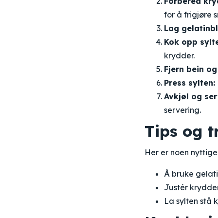
Forbered kry
for å frigjøre
Lag gelatinb
Kok opp sylt
krydder.
Fjern bein og
Press sylten:
Avkjøl og ser
servering.
Tips og t
Her er noen nyttige 
Å bruke gelatin
Justér krydder
La sylten stå 