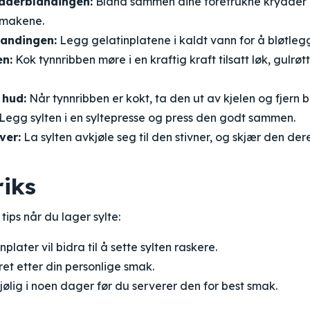
dderblandingen:
Bland sammen dine foretrukne krydder 
 smakene.
landingen:
Legg gelatinplatene i kaldt vann for å bløtle
en:
Kok tynnribben møre i en kraftig kraft tilsatt løk, gulrøtt
 hud:
Når tynnribben er kokt, ta den ut av kjelen og fjern b
Legg sylten i en syltepresse og press den godt sammen.
ver:
La sylten avkjøle seg til den stivner, og skjær den deret
riks
tips når du lager sylte:
plater vil bidra til å sette sylten raskere.
et etter din personlige smak.
kjølig i noen dager før du serverer den for best smak.