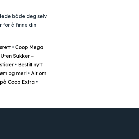
glede både deg selv
for å finne din
srett
•
Coop Mega
Uten Sukker –
stider
•
Bestill nytt
trøm og mer!
•
Alt om
 på Coop Extra
•