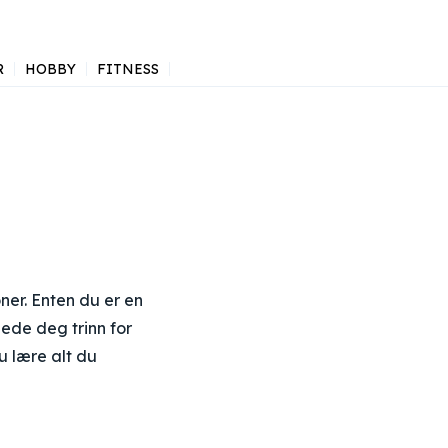
R
HOBBY
FITNESS
oner. Enten du er en
lede deg trinn for
du lære alt du