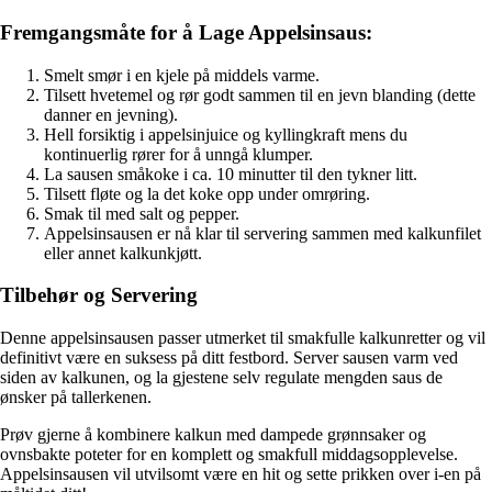
Fremgangsmåte for å Lage Appelsinsaus:
Smelt smør i en kjele på middels varme.
Tilsett hvetemel og rør godt sammen til en jevn blanding (dette
danner en jevning).
Hell forsiktig i appelsinjuice og kyllingkraft mens du
kontinuerlig rører for å unngå klumper.
La sausen småkoke i ca. 10 minutter til den tykner litt.
Tilsett fløte og la det koke opp under omrøring.
Smak til med salt og pepper.
Appelsinsausen er nå klar til servering sammen med kalkunfilet
eller annet kalkunkjøtt.
Tilbehør og Servering
Denne appelsinsausen passer utmerket til smakfulle kalkunretter og vil
definitivt være en suksess på ditt festbord. Server sausen varm ved
siden av kalkunen, og la gjestene selv regulate mengden saus de
ønsker på tallerkenen.
Prøv gjerne å kombinere kalkun med dampede grønnsaker og
ovnsbakte poteter for en komplett og smakfull middagsopplevelse.
Appelsinsausen vil utvilsomt være en hit og sette prikken over i-en på