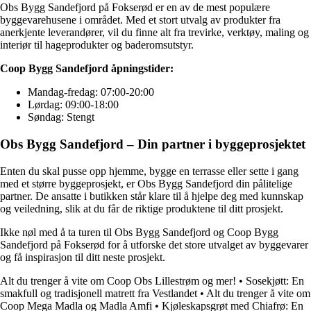
Obs Bygg Sandefjord på Fokserød er en av de mest populære
byggevarehusene i området. Med et stort utvalg av produkter fra
anerkjente leverandører, vil du finne alt fra trevirke, verktøy, maling og
interiør til hageprodukter og baderomsutstyr.
Coop Bygg Sandefjord åpningstider:
Mandag-fredag: 07:00-20:00
Lørdag: 09:00-18:00
Søndag: Stengt
Obs Bygg Sandefjord – Din partner i byggeprosjektet
Enten du skal pusse opp hjemme, bygge en terrasse eller sette i gang
med et større byggeprosjekt, er Obs Bygg Sandefjord din pålitelige
partner. De ansatte i butikken står klare til å hjelpe deg med kunnskap
og veiledning, slik at du får de riktige produktene til ditt prosjekt.
Ikke nøl med å ta turen til Obs Bygg Sandefjord og Coop Bygg
Sandefjord på Fokserød for å utforske det store utvalget av byggevarer
og få inspirasjon til ditt neste prosjekt.
Alt du trenger å vite om Coop Obs Lillestrøm og mer!
•
Sosekjøtt: En
smakfull og tradisjonell matrett fra Vestlandet
•
Alt du trenger å vite om
Coop Mega Madla og Madla Amfi
•
Kjøleskapsgrøt med Chiafrø: En