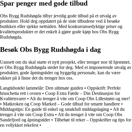
Spar penger med gode tilbud
Obs Bygg Rudshøgda tilbyr jevnlig gode tilbud på et utvalg av
produkter. Hold deg oppdatert på de siste tilbudene ved å besøke
butikken eller sjekke nettsiden. Med konkurransedyktige priser og
kvalitetsprodukter er det enkelt å gjøre gode kjøp hos Obs Bygg
Rudshøgda.
Besøk Obs Bygg Rudshøgda i dag
Uansett om du skal starte et nytt prosjekt, eller trenger noe til hjemmet,
er Obs Bygg Rudshøgda stedet for deg. Med et imponerende utvalg av
produkter, gode åpningstider og hyggelig personale, kan du være
sikker på å finne det du trenger hos oss.
Langtidsstekt lammelår: Den ultimate guiden
•
Oppskrift: Perfekt
bruschetta rett i ovnen
•
Coop Extra Førde – Din Destinasjon for
Kvalitetsvarer
•
Alt du trenger å vite om Coop Obs Lillestrøm og mer!
•
Matkroken og Coop Marked – Gode tilbud for smarte handlere
•
Middagstips: En guide til enkel og smakfull middagslaging
•
Alt du
trenger å vite om Coop Extra
•
Alt du trenger å vite om Coop Obs
Sandefjord og åpningstider
•
Tilbehør til reker – Oppskrifter og tips for
en vellykket rekefest
•