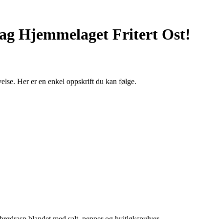
Lag Hjemmelaget Fritert Ost!
lse. Her er en enkel oppskrift du kan følge.
 i brødrasp blandet med salt, pepper og hvitløkspulver.