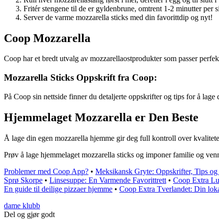
Fritér stengene til de er gyldenbrune, omtrent 1-2 minutter per s
Server de varme mozzarella sticks med din favorittdip og nyt!
Coop Mozzarella
Coop har et bredt utvalg av mozzarellaostprodukter som passer perfekt 
Mozzarella Sticks Oppskrift fra Coop:
På Coop sin nettside finner du detaljerte oppskrifter og tips for å lag
Hjemmelaget Mozzarella er Den Beste
Å lage din egen mozzarella hjemme gir deg full kontroll over kvalite
Prøv å lage hjemmelaget mozzarella sticks og imponer familie og ven
Problemer med Coop App?
•
Meksikansk Gryte: Oppskrifter, Tips og
Sprø Skorpe
•
Linsesuppe: En Varmende Favorittrett
•
Coop Extra Lu
En guide til deilige pizzaer hjemme
•
Coop Extra Tverlandet: Din loka
dame klubb
Del og gjør godt