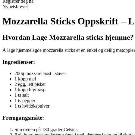
Registrer deg nå
Nyhetsbrevet
Mozzarella Sticks Oppskrift – 
Hvordan Lage Mozzarella sticks hjemme?
Å lage hjemmelagde mozzarella sticks er en enkel og deilig matoppleve
Ingredienser:
200g mozzarellaost i staver
1 kopp mel
2 egg, lett pisket
1 kopp brødrasp
1 ts salt
1 ts pepper
1 ts hvitløkspulver
Fremgangsmåte:
Snu ovnen på 180 grader Celsius.
Rull hver mozzarellastang først i mel, deretter i egg og til slutt