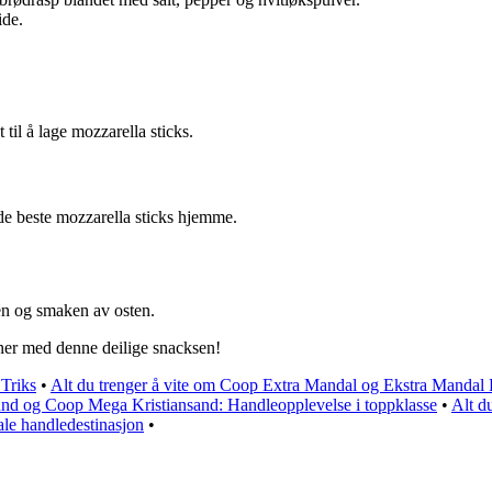
ide.
til å lage mozzarella sticks.
e de beste mozzarella sticks hjemme.
ten og smaken av osten.
ner med denne deilige snacksen!
 Triks
•
Alt du trenger å vite om Coop Extra Mandal og Ekstra Mandal
nd og Coop Mega Kristiansand: Handleopplevelse i toppklasse
•
Alt d
le handledestinasjon
•