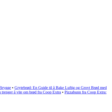
 Brygge
•
Grytebrød: En Guide til å Bake Luftig og Grovt Brød med
u trenger å vite om brød fra Coop Extra
•
Pizzabunn fra Coop Extra: