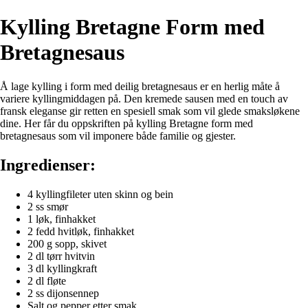
Kylling Bretagne Form med
Bretagnesaus
Å lage kylling i form med deilig bretagnesaus er en herlig måte å
variere kyllingmiddagen på. Den kremede sausen med en touch av
fransk eleganse gir retten en spesiell smak som vil glede smaksløkene
dine. Her får du oppskriften på kylling Bretagne form med
bretagnesaus som vil imponere både familie og gjester.
Ingredienser:
4 kyllingfileter uten skinn og bein
2 ss smør
1 løk, finhakket
2 fedd hvitløk, finhakket
200 g sopp, skivet
2 dl tørr hvitvin
3 dl kyllingkraft
2 dl fløte
2 ss dijonsennep
Salt og pepper etter smak