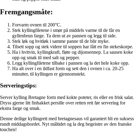
Fremgangsmåte:
Forvarm ovnen til 200°C.
Stek kyllingfiletene i smør på middels varme til de får en
gyllenbrun farge. Ta dem ut av pannen og legg til side.
Stek løk og hvitløk i samme panne til de blir myke.
Tilsett sopp og stek videre til soppen har fått en fin stekeskorpe.
Ha i hvitvin, kyllingkraft, fløte og dijonsennep. La sausen koke
opp og smak til med salt og pepper.
Legg kyllingfiletene tilbake i pannen og la det hele koke opp.
Ha alt over i en ildfast form og sett den i ovnen i ca. 20-25
minutter, til kyllingen er gjennomstekt.
Serveringstips:
Server kylling Bretagne form med kokte poteter, ris eller en frisk salat.
Dryss gjerne litt finhakket persille over retten rett før servering for
ekstra farge og smak.
Denne deilige kyllingrett med bretagnesaus vil garantert bli en suksess
rundt middagsbordet. Nyt måltidet og la deg begeistre av den franske
touchen!