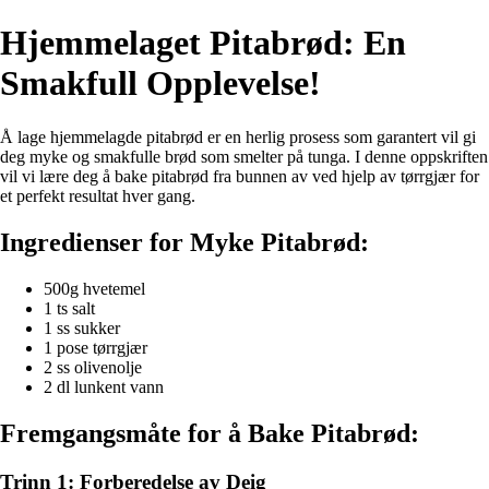
Hjemmelaget Pitabrød: En
Smakfull Opplevelse!
Å lage hjemmelagde pitabrød er en herlig prosess som garantert vil gi
deg myke og smakfulle brød som smelter på tunga. I denne oppskriften
vil vi lære deg å bake pitabrød fra bunnen av ved hjelp av tørrgjær for
et perfekt resultat hver gang.
Ingredienser for Myke Pitabrød:
500g hvetemel
1 ts salt
1 ss sukker
1 pose tørrgjær
2 ss olivenolje
2 dl lunkent vann
Fremgangsmåte for å Bake Pitabrød:
Trinn 1: Forberedelse av Deig