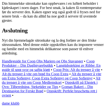
Din himmelske sitronkake kan oppbevares i en lufttett beholder i
kjøleskapet i noen dager. For best smak, la kaken få romtemperatur
før du serverer den. Kaken egner seg også godt til å fryses ned for
senere bruk – da kan du alltid ha noe godt å servere til uventede
gjester.
Avslutning
Nyt din hjemmelagde sitronkake og la deg forføre av den friske
sitrussmaken. Med denne enkle oppskriften kan du imponere venner
og familie med en himmelsk delikatesse som passer til enhver
anledning.
Handleguide for Coop Obs Mariero og Obs Stavanger
•
Coop
Produkter – Din Dagligvarebutikk
•
Langtidssteking av Ribbe: En
guide til sprø svor og saftig kjøtt
•
Coop Prix: Alt du trenger å vite
•
Alt du trenger å vite om brød fra Coop Extra
•
Alt du trenger å vite
om Extra Sofiemyr, Coop Extra Sofiemyr og Coop Sofiemyr
•
Alt
du trenger å vite om Coop Medlemskort
•
Oppskrift på Elgstek i
Ovn: Tilberedning, Steketider og Tips
•
Goman Bakeri – Din
Destinasjon for Ferskt Brød
•
Oppskrift: Perfekt bruschetta rett i
ovnen
•
dame klubb