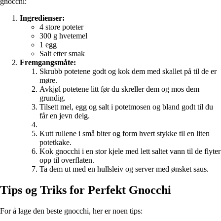
gnocchi:
Ingredienser:
4 store poteter
300 g hvetemel
1 egg
Salt etter smak
Fremgangsmåte:
Skrubb potetene godt og kok dem med skallet på til de er
møre.
Avkjøl potetene litt før du skreller dem og mos dem
grundig.
Tilsett mel, egg og salt i potetmosen og bland godt til du
får en jevn deig.
Kutt rullene i små biter og form hvert stykke til en liten
potetkake.
Kok gnocchi i en stor kjele med lett saltet vann til de flyter
opp til overflaten.
Ta dem ut med en hullsleiv og server med ønsket saus.
Tips og Triks for Perfekt Gnocchi
For å lage den beste gnocchi, her er noen tips: