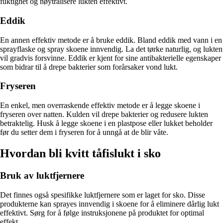
fuktighet og nøytralisere lukten effektivt.
Eddik
En annen effektiv metode er å bruke eddik. Bland eddik med vann i en
sprayflaske og spray skoene innvendig. La det tørke naturlig, og lukten
vil gradvis forsvinne. Eddik er kjent for sine antibakterielle egenskaper
som bidrar til å drepe bakterier som forårsaker vond lukt.
Fryseren
En enkel, men overraskende effektiv metode er å legge skoene i
fryseren over natten. Kulden vil drepe bakterier og redusere lukten
betraktelig. Husk å legge skoene i en plastpose eller lukket beholder
før du setter dem i fryseren for å unngå at de blir våte.
Hvordan bli kvitt tåfislukt i sko
Bruk av luktfjernere
Det finnes også spesifikke luktfjernere som er laget for sko. Disse
produkterne kan sprayes innvendig i skoene for å eliminere dårlig lukt
effektivt. Sørg for å følge instruksjonene på produktet for optimal
effekt.