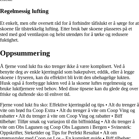
Regelmessig lufting
Et enkelt, men ofte oversett råd for å forhindre tåfislukt er å sørge for at
skoene får tilstrekkelig lufting. Etter bruk bør skoene plasseres på et
sted med god ventilasjon og helst utendørs for å tørke og redusere
fuktighet.
Oppsummering
Å fjerne vond lukt fra sko trenger ikke å være komplisert. Ved å
benytte deg av enkle kjerringråd som bakepulver, eddik, eller å legge
skoene i fryseren, kan du effektivt bli kvitt den ubehagelige lukten.
Husk også å forebygge lukten ved å la skoene luftes regelmessig og
bruke luktfjernere ved behov. Med disse tipsene kan du glede deg over
friske og duftende sko til enhver tid.
Fjerne vond lukt fra sko: Effektive kjerringråd og tips
•
Alt du trenger å
vite om brød fra Coop Extra
•
Alt du trenger å vite om Coop Ving og
rabatter
•
Alt du trenger å vite om Coop Ving og rabatter
•
Biff
tilbehør: Tilfør smak og variasjon til din biffmiddag
•
Alt du trenger å
vite om Obs Lagunen og Coop Obs Lagunen i Bergen
•
Svinestek:
Oppskrifter, Steketider og Tips for Perfekt Resultat
•
Alt om
strømavtaler med Coop og Los – En komplett guide
•
Biff tilbehør: