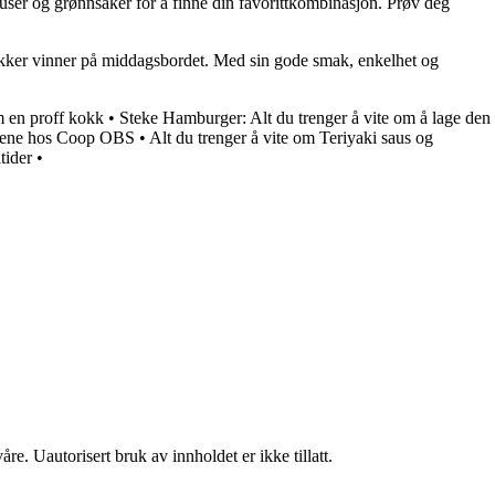
auser og grønnsaker for å finne din favorittkombinasjon. Prøv deg
 sikker vinner på middagsbordet. Med sin gode smak, enkelhet og
 en proff kokk
•
Steke Hamburger: Alt du trenger å vite om å lage den
udene hos Coop OBS
•
Alt du trenger å vite om Teriyaki saus og
tider
•
re. Uautorisert bruk av innholdet er ikke tillatt.