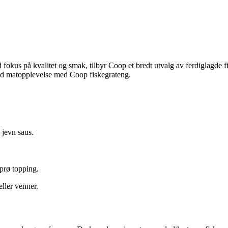
 fokus på kvalitet og smak, tilbyr Coop et bredt utvalg av ferdiglagde
god matopplevelse med Coop fiskegrateng.
 jevn saus.
sprø topping.
ller venner.