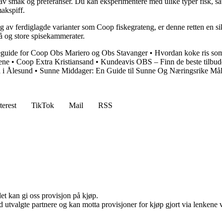
g av smak og preferanser. Du kan eksperimentere med ulike typer fisk, s
makspiff.
deg av ferdiglagde varianter som Coop fiskegrateng, er denne retten en
må og store spisekammerater.
guide for Coop Obs Mariero og Obs Stavanger
•
Hvordan koke ris som
ene
•
Coop Extra Kristiansand
•
Kundeavis OBS – Finn de beste tilb
 i Ålesund
•
Sunne Middager: En Guide til Sunne Og Næringsrike Mål
terest
TikTok
Mail
RSS
et kan gi oss provisjon på kjøp.
 utvalgte partnere og kan motta provisjoner for kjøp gjort via lenkene vå