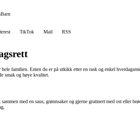
s
Barn
terest
TikTok
Mail
RSS
agsrett
 hele familien. Enten du er på utkikk etter en rask og enkel hverdagsmi
ode smak og høye kvalitet.
 sei, sammen med en saus, grønnsaker og gjerne gratinert med ost eller 
ag.