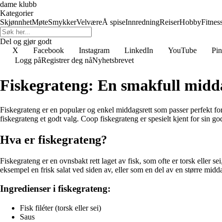
dame klubb
Kategorier
Skjønnhet
Møte
Smykker
Velvære
Å spise
Innredning
Reiser
Hobby
Fitnes
Del og gjør godt
X
Facebook
Instagram
LinkedIn
YouTube
Pin
Logg på
Registrer deg nå
Nyhetsbrevet
Fiskegrateng: En smakfull midd
Fiskegrateng er en populær og enkel middagsrett som passer perfekt for
fiskegrateng et godt valg. Coop fiskegrateng er spesielt kjent for sin g
Hva er fiskegrateng?
Fiskegrateng er en ovnsbakt rett laget av fisk, som ofte er torsk eller
eksempel en frisk salat ved siden av, eller som en del av en større midd
Ingredienser i fiskegrateng:
Fisk filéter (torsk eller sei)
Saus