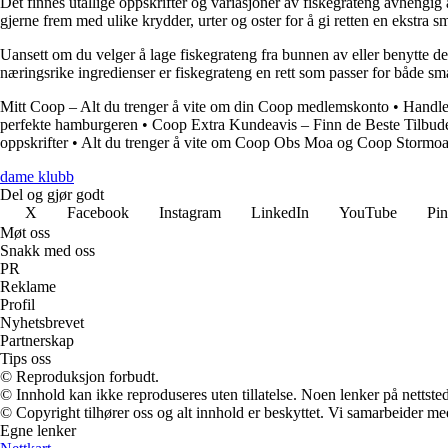
Det finnes utallige oppskrifter og variasjoner av fiskegrateng avhengi
gjerne frem med ulike krydder, urter og oster for å gi retten en ekstra s
Uansett om du velger å lage fiskegrateng fra bunnen av eller benytte 
næringsrike ingredienser er fiskegrateng en rett som passer for både s
Mitt Coop – Alt du trenger å vite om din Coop medlemskonto
•
Handle
perfekte hamburgeren
•
Coop Extra Kundeavis – Finn de Beste Tilbud
oppskrifter
•
Alt du trenger å vite om Coop Obs Moa og Coop Stormoa
dame klubb
Del og gjør godt
X
Facebook
Instagram
LinkedIn
YouTube
Pin
Møt oss
Snakk med oss
PR
Reklame
Profil
Nyhetsbrevet
Partnerskap
Tips oss
© Reproduksjon forbudt.
© Innhold kan ikke reproduseres uten tillatelse. Noen lenker på nettsted
© Copyright tilhører oss og alt innhold er beskyttet. Vi samarbeider med
Egne lenker