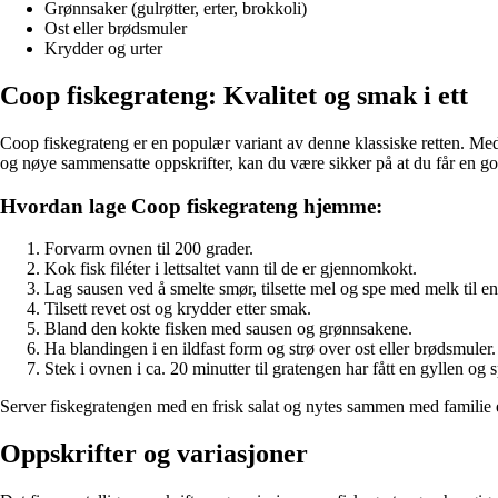
Grønnsaker (gulrøtter, erter, brokkoli)
Ost eller brødsmuler
Krydder og urter
Coop fiskegrateng: Kvalitet og smak i ett
Coop fiskegrateng er en populær variant av denne klassiske retten. Med
og nøye sammensatte oppskrifter, kan du være sikker på at du får en 
Hvordan lage Coop fiskegrateng hjemme:
Forvarm ovnen til 200 grader.
Kok fisk filéter i lettsaltet vann til de er gjennomkokt.
Lag sausen ved å smelte smør, tilsette mel og spe med melk til en
Tilsett revet ost og krydder etter smak.
Bland den kokte fisken med sausen og grønnsakene.
Ha blandingen i en ildfast form og strø over ost eller brødsmuler.
Stek i ovnen i ca. 20 minutter til gratengen har fått en gyllen og 
Server fiskegratengen med en frisk salat og nytes sammen med familie e
Oppskrifter og variasjoner