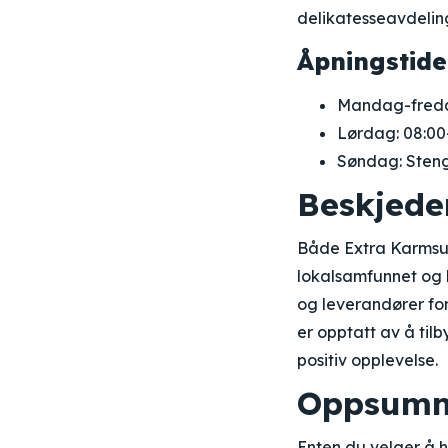
delikatesseavdeling
Åpningstide
Mandag-freda
Lørdag: 08:00
Søndag: Sten
Beskjede
Både Extra Karmsu
lokalsamfunnet og 
og leverandører for
er opptatt av å tilb
positiv opplevelse.
Oppsumm
Enten du velger å 