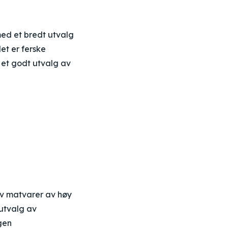
med et bredt utvalg
et er ferske
 et godt utvalg av
av matvarer av høy
 utvalg av
gen