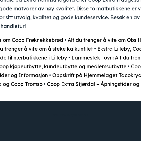
i gode matvarer av høy kvalitet. Disse to matbutikkene er 
or sitt utvalg, kvalitet og gode kundeservice. Besøk en av
 handletur!
ite om Coop Frøknekkebrød
•
Alt du trenger å vite om Ob
du trenger å vite om å steke kalkunfilet
•
Ekstra Lilleby, Co
de til nærbutikkene i Lilleby
•
Lammestek i ovn: Alt du tren
Coop kjøpeutbytte, kundeutbytte og medlemsutbytte
•
Coo
tider og Informasjon
•
Oppskrift på Hjemmelaget Tacokry
ta og Coop Tromsø
•
Coop Extra Stjørdal – Åpningstider og
DEL OG GJØR GODT