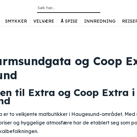
SMYKKER
VELVÆRE
Å SPISE
INNREDNING
REISE
armsundgata og Coop E
und
n til Extra og Coop Extra i
nd
a er to velkjente matbutikker i Haugesund-området. Med 
 priser og hyggelige atmosfære har de etablert seg som p
okalbefolkningen.