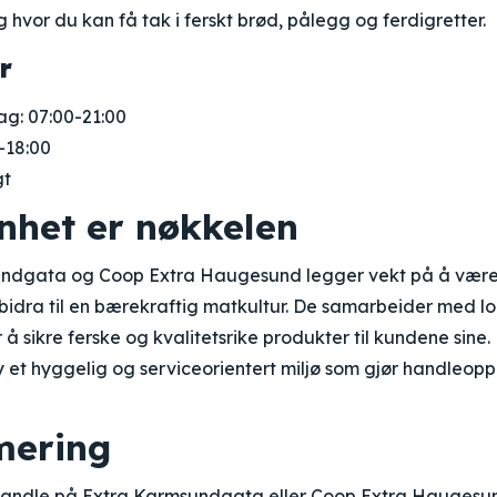
 hvor du kan få tak i ferskt brød, pålegg og ferdigretter.
r
g: 07:00-21:00
-18:00
gt
nhet er nøkkelen
ndgata og Coop Extra Haugesund legger vekt på å være
bidra til en bærekraftig matkultur. De samarbeider med l
 å sikre ferske og kvalitetsrike produkter til kundene sin
y et hyggelig og serviceorientert miljø som gjør handleoppl
ering
handle på Extra Karmsundgata eller Coop Extra Haugesu