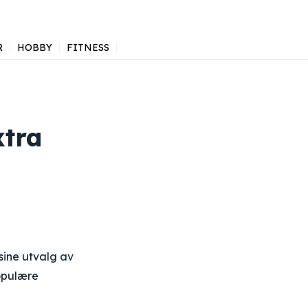
R
HOBBY
FITNESS
xtra
sine utvalg av
opulære