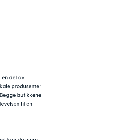
 en del av
okale produsenter
e. Begge butikkene
evelsen til en
nd, kan du være