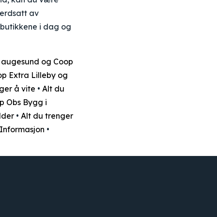
verdsatt av
 butikkene i dag og
s Haugesund og Coop
op Extra Lilleby og
ger å vite
•
Alt du
p Obs Bygg i
dder
•
Alt du trenger
 Informasjon
•