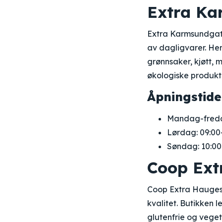
Extra K
Extra Karmsundgata 
av dagligvarer. Her
grønnsaker, kjøtt, 
økologiske produkte
Åpningstide
Mandag-freda
Lørdag: 09:00
Søndag: 10:00
Coop Ext
Coop Extra Haugesu
kvalitet. Butikken 
glutenfrie og vege