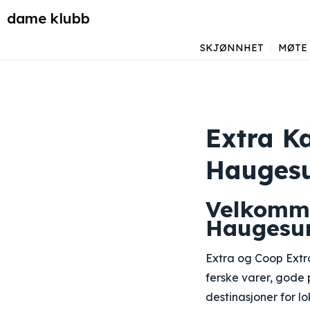
dame klubb
SKJØNNHET
MØTE
Extra K
Hauges
Velkomme
Haugesu
Extra og Coop Extr
ferske varer, gode
destinasjoner for l