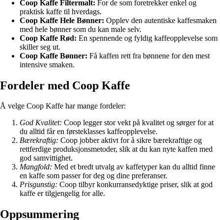
Coop Kaffe Filtermalt:
For de som foretrekker enkel og
praktisk kaffe til hverdags.
Coop Kaffe Hele Bønner:
Opplev den autentiske kaffesmaken
med hele bønner som du kan male selv.
Coop Kaffe Rød:
En spennende og fyldig kaffeopplevelse som
skiller seg ut.
Coop Kaffe Bønner:
Få kaffen rett fra bønnene for den mest
intensive smaken.
Fordeler med Coop Kaffe
Å velge Coop Kaffe har mange fordeler:
God Kvalitet:
Coop legger stor vekt på kvalitet og sørger for at
du alltid får en førsteklasses kaffeopplevelse.
Bærekraftig:
Coop jobber aktivt for å sikre bærekraftige og
rettferdige produksjonsmetoder, slik at du kan nyte kaffen med
god samvittighet.
Mangfold:
Med et bredt utvalg av kaffetyper kan du alltid finne
en kaffe som passer for deg og dine preferanser.
Prisgunstig:
Coop tilbyr konkurransedyktige priser, slik at god
kaffe er tilgjengelig for alle.
Oppsummering