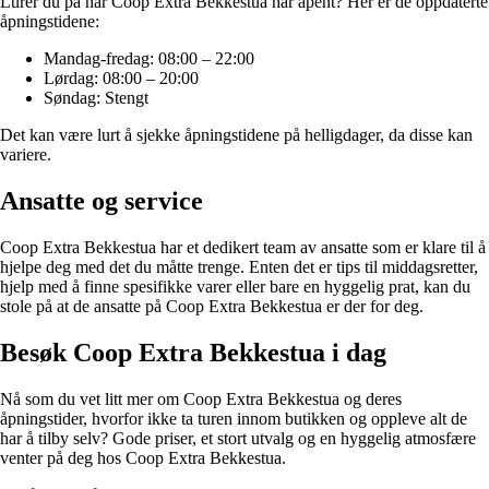
Lurer du på når Coop Extra Bekkestua har åpent? Her er de oppdaterte
åpningstidene:
Mandag-fredag: 08:00 – 22:00
Lørdag: 08:00 – 20:00
Søndag: Stengt
Det kan være lurt å sjekke åpningstidene på helligdager, da disse kan
variere.
Ansatte og service
Coop Extra Bekkestua har et dedikert team av ansatte som er klare til å
hjelpe deg med det du måtte trenge. Enten det er tips til middagsretter,
hjelp med å finne spesifikke varer eller bare en hyggelig prat, kan du
stole på at de ansatte på Coop Extra Bekkestua er der for deg.
Besøk Coop Extra Bekkestua i dag
Nå som du vet litt mer om Coop Extra Bekkestua og deres
åpningstider, hvorfor ikke ta turen innom butikken og oppleve alt de
har å tilby selv? Gode priser, et stort utvalg og en hyggelig atmosfære
venter på deg hos Coop Extra Bekkestua.