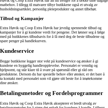
Høvik og Coop Extra Høvik har alt du trenger for å dekke dine daglige
matbehov. I tillegg til matvarer tilbyr butikkene også et utvalg av
husholdningsartikler, personlig pleieprodukter og annet tilbehør.
Tilbud og Kampanjer
Extra Høvik og Coop Extra Høvik har jevnlig spennende tilbud og
kampanjer for å gi kundene verdi for pengene. Det lønner seg å følge
med på butikkenes tilbudsavis for å få med deg de beste tilbudene og
spare penger på handlekurven.
Kundeservice
Begge butikkene legger stor vekt på kundeservice og ønsker å gi
kundene en hyggelig handleopplevelse. Personalet er vennlig og
hjelpsomt, og står klare til å svare på spørsmål eller gi råd om
produktene. Dersom du har spesielle behov eller ønsker, er det bare å
ta kontakt med personalet som vil gjøre sitt beste for å imøtekomme
dine ønsker.
Betalingsmetoder og Fordelsprogrammer
Extra Høvik og Coop Extra Høvik aksepterer et bredt utvalg av
betalingsmetoder for å gjøre det enkelt for kundene å handle. I tillegg