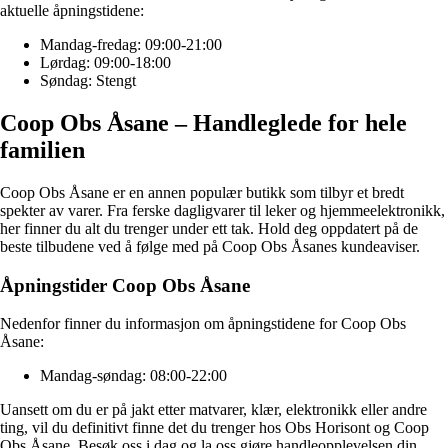
aktuelle åpningstidene:
Mandag-fredag: 09:00-21:00
Lørdag: 09:00-18:00
Søndag: Stengt
Coop Obs Åsane – Handleglede for hele
familien
Coop Obs Åsane er en annen populær butikk som tilbyr et bredt
spekter av varer. Fra ferske dagligvarer til leker og hjemmeelektronikk,
her finner du alt du trenger under ett tak. Hold deg oppdatert på de
beste tilbudene ved å følge med på Coop Obs Åsanes kundeaviser.
Åpningstider Coop Obs Åsane
Nedenfor finner du informasjon om åpningstidene for Coop Obs
Åsane:
Mandag-søndag: 08:00-22:00
Uansett om du er på jakt etter matvarer, klær, elektronikk eller andre
ting, vil du definitivt finne det du trenger hos Obs Horisont og Coop
Obs Åsane. Besøk oss i dag og la oss gjøre handleopplevelsen din