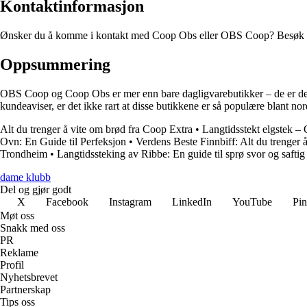
Kontaktinformasjon
Ønsker du å komme i kontakt med Coop Obs eller OBS Coop? Besøk coop.
Oppsummering
OBS Coop og Coop Obs er mer enn bare dagligvarebutikker – de er desti
kundeaviser, er det ikke rart at disse butikkene er så populære blant
Alt du trenger å vite om brød fra Coop Extra
•
Langtidsstekt elgstek – O
Ovn: En Guide til Perfeksjon
•
Verdens Beste Finnbiff: Alt du trenger 
Trondheim
•
Langtidssteking av Ribbe: En guide til sprø svor og saftig 
dame klubb
Del og gjør godt
X
Facebook
Instagram
LinkedIn
YouTube
Pin
Møt oss
Snakk med oss
PR
Reklame
Profil
Nyhetsbrevet
Partnerskap
Tips oss