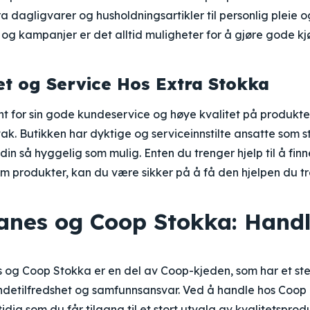
fra dagligvarer og husholdningsartikler til personlig pleie 
 og kampanjer er det alltid muligheter for å gjøre gode kj
et og Service Hos Extra Stokka
nt for sin gode kundeservice og høye kvalitet på produkte
tak. Butikken har dyktige og serviceinnstilte ansatte som s
in så hyggelig som mulig. Enten du trenger hjelp til å finn
om produkter, kan du være sikker på å få den hjelpen du t
anes og Coop Stokka: Hand
og Coop Stokka er en del av Coop-kjeden, som har et ste
detilfredshet og samfunnsansvar. Ved å handle hos Coop b
dig som du får tilgang til et stort utvalg av kvalitetsprodu