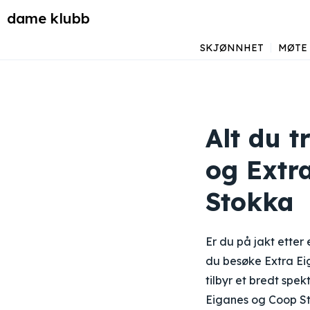
dame klubb
SKJØNNHET
MØTE
Alt du t
og Extr
Stokka
Er du på jakt etter
du besøke Extra Ei
tilbyr et bredt spe
Eiganes og Coop St