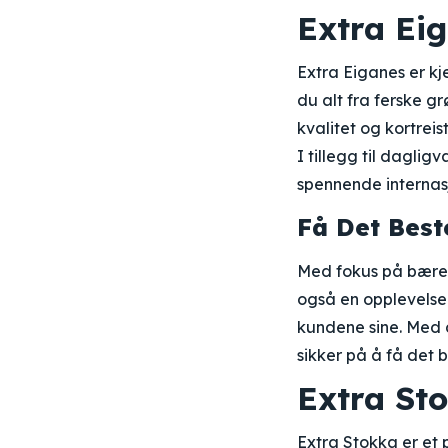
Extra Ei
Extra Eiganes er kje
du alt fra ferske g
kvalitet og kortrei
I tillegg til dagli
spennende internas
Få Det Best
Med fokus på bærek
også en opplevelse.
kundene sine. Med 
sikker på å få det 
Extra St
Extra Stokka er et p