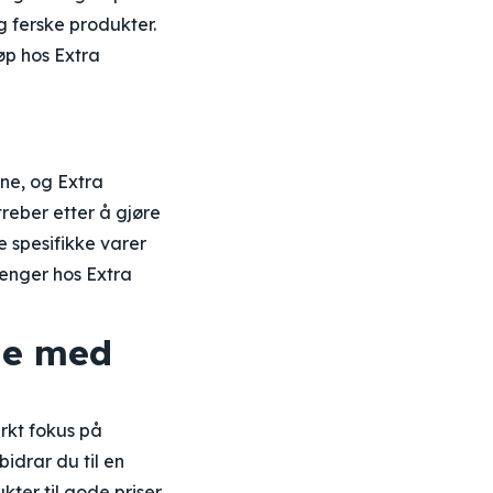
og ferske produkter.
øp hos Extra
ne, og Extra
treber etter å gjøre
e spesifikke varer
renger hos Extra
le med
rkt fokus på
idrar du til en
kter til gode priser.