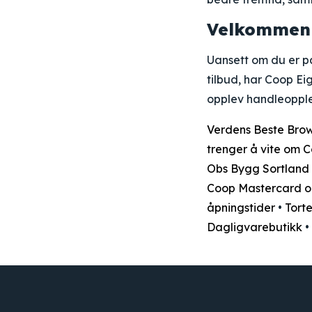
Velkommen 
Uansett om du er på
tilbud, har Coop E
opplev handleopple
Verdens Beste Brow
trenger å vite om C
Obs Bygg Sortland
Coop Mastercard o
åpningstider
•
Torte
Dagligvarebutikk
•