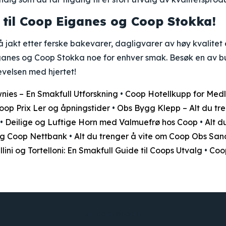
til Coop Eiganes og Coop Stokka!
 jakt etter ferske bakevarer, dagligvarer av høy kvalitet
iganes og Coop Stokka noe for enhver smak. Besøk en av b
velsen med hjertet!
nies – En Smakfull Utforskning
•
Coop Hotellkupp for Me
oop Prix Ler og åpningstider
•
Obs Bygg Klepp – Alt du tre
•
Deilige og Luftige Horn med Valmuefrø hos Coop
•
Alt d
g Coop Nettbank
•
Alt du trenger å vite om Coop Obs San
llini og Tortelloni: En Smakfull Guide til Coops Utvalg
•
Coop
DEL OG GJØR GODT