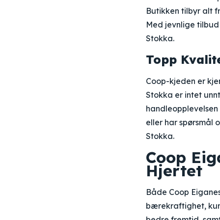
Butikken tilbyr alt 
Med jevnlige tilbud
Stokka.
Topp Kvalit
Coop-kjeden er kje
Stokka er intet unn
handleopplevelsen d
eller har spørsmål 
Stokka.
Coop Eig
Hjertet
Både Coop Eiganes 
bærekraftighet, kun
bedre fremtid, samti