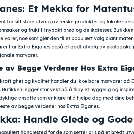
ganes: Et Mekka for Matentu
nt for sitt store utvalg av ferske produkter og lokale spesia
rønnsaker og frukt til nybakt brød og delikatesser. Butikke
ste varer, noe som gjør den til et populært valg blant maten
gvarer har Extra Eiganes også et godt utvalg av økologiske
jonale matvarer.
e av Begge Verdener Hos Extra Eig
raftighet og kvalitet handler du ikke bare matvarer på 
 Butikken legger stor vekt på å tilby et hyggelig og inspir
dyktige ansatte som er klare til å hjelpe deg med dine be
beste av begge verdener hos Extra Eiganes.
okka: Handle Glede og Gode 
opulært handlested for de som setter pris på et bredt utval