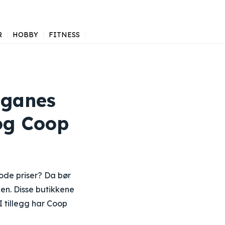
R
HOBBY
FITNESS
iganes
og Coop
ode priser? Da bør
en. Disse butikkene
I tillegg har Coop