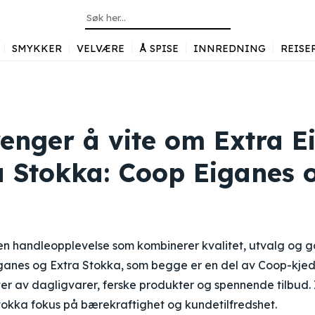
SMYKKER
VELVÆRE
Å SPISE
INNREDNING
REISE
renger å vite om Extra E
a Stokka: Coop Eiganes 
 en handleopplevelse som kombinerer kvalitet, utvalg og g
ganes og Extra Stokka, som begge er en del av Coop-kjed
kter av dagligvarer, ferske produkter og spennende tilbud. 
okka fokus på bærekraftighet og kundetilfredshet.