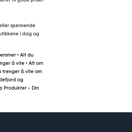
 eller spennende
utikkene i dag og
dlemmer
•
Alt du
nger å vite
•
Alt om
u trenger å vite om
defjord og
 Produkter – Din