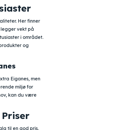
siaster
liteter. Her finner
n legger vekt på
tusiaster i området.
 produkter og
anes
Extra Eiganes, men
erende miljø for
hov, kan du være
Priser
g til en god pris.