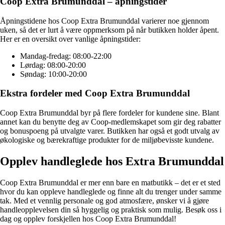
Coop Extra Brumunddal – åpningstider
Åpningstidene hos Coop Extra Brumunddal varierer noe gjennom
uken, så det er lurt å være oppmerksom på når butikken holder åpent.
Her er en oversikt over vanlige åpningstider:
Mandag-fredag: 08:00-22:00
Lørdag: 08:00-20:00
Søndag: 10:00-20:00
Ekstra fordeler med Coop Extra Brumunddal
Coop Extra Brumunddal byr på flere fordeler for kundene sine. Blant
annet kan du benytte deg av Coop-medlemskapet som gir deg rabatter
og bonuspoeng på utvalgte varer. Butikken har også et godt utvalg av
økologiske og bærekraftige produkter for de miljøbevisste kundene.
Opplev handleglede hos Extra Brumunddal
Coop Extra Brumunddal er mer enn bare en matbutikk – det er et sted
hvor du kan oppleve handleglede og finne alt du trenger under samme
tak. Med et vennlig personale og god atmosfære, ønsker vi å gjøre
handleopplevelsen din så hyggelig og praktisk som mulig. Besøk oss i
dag og opplev forskjellen hos Coop Extra Brumunddal!