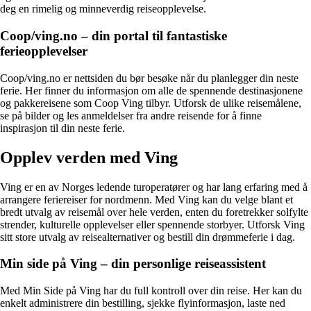
deg en rimelig og minneverdig reiseopplevelse.
Coop/ving.no – din portal til fantastiske
ferieopplevelser
Coop/ving.no er nettsiden du bør besøke når du planlegger din neste
ferie. Her finner du informasjon om alle de spennende destinasjonene
og pakkereisene som Coop Ving tilbyr. Utforsk de ulike reisemålene,
se på bilder og les anmeldelser fra andre reisende for å finne
inspirasjon til din neste ferie.
Opplev verden med Ving
Ving er en av Norges ledende turoperatører og har lang erfaring med å
arrangere feriereiser for nordmenn. Med Ving kan du velge blant et
bredt utvalg av reisemål over hele verden, enten du foretrekker solfylte
strender, kulturelle opplevelser eller spennende storbyer. Utforsk Ving
sitt store utvalg av reisealternativer og bestill din drømmeferie i dag.
Min side på Ving – din personlige reiseassistent
Med Min Side på Ving har du full kontroll over din reise. Her kan du
enkelt administrere din bestilling, sjekke flyinformasjon, laste ned