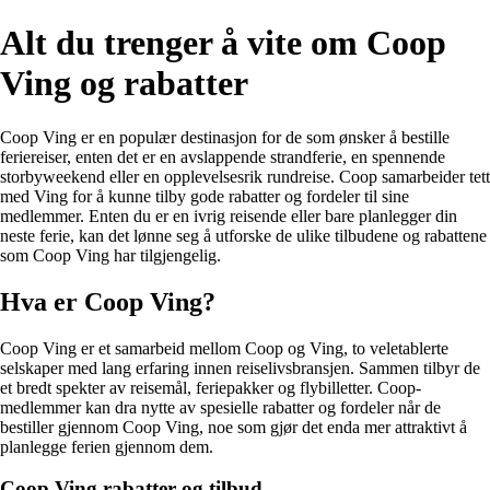
Alt du trenger å vite om Coop
Ving og rabatter
Coop Ving er en populær destinasjon for de som ønsker å bestille
feriereiser, enten det er en avslappende strandferie, en spennende
storbyweekend eller en opplevelsesrik rundreise. Coop samarbeider tett
med Ving for å kunne tilby gode rabatter og fordeler til sine
medlemmer. Enten du er en ivrig reisende eller bare planlegger din
neste ferie, kan det lønne seg å utforske de ulike tilbudene og rabattene
som Coop Ving har tilgjengelig.
Hva er Coop Ving?
Coop Ving er et samarbeid mellom Coop og Ving, to veletablerte
selskaper med lang erfaring innen reiselivsbransjen. Sammen tilbyr de
et bredt spekter av reisemål, feriepakker og flybilletter. Coop-
medlemmer kan dra nytte av spesielle rabatter og fordeler når de
bestiller gjennom Coop Ving, noe som gjør det enda mer attraktivt å
planlegge ferien gjennom dem.
Coop Ving rabatter og tilbud