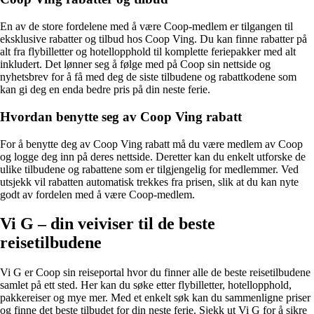
En av de store fordelene med å være Coop-medlem er tilgangen til
eksklusive rabatter og tilbud hos Coop Ving. Du kan finne rabatter på
alt fra flybilletter og hotellopphold til komplette feriepakker med alt
inkludert. Det lønner seg å følge med på Coop sin nettside og
nyhetsbrev for å få med deg de siste tilbudene og rabattkodene som
kan gi deg en enda bedre pris på din neste ferie.
Hvordan benytte seg av Coop Ving rabatt
For å benytte deg av Coop Ving rabatt må du være medlem av Coop
og logge deg inn på deres nettside. Deretter kan du enkelt utforske de
ulike tilbudene og rabattene som er tilgjengelig for medlemmer. Ved
utsjekk vil rabatten automatisk trekkes fra prisen, slik at du kan nyte
godt av fordelen med å være Coop-medlem.
Vi G – din veiviser til de beste
reisetilbudene
Vi G er Coop sin reiseportal hvor du finner alle de beste reisetilbudene
samlet på ett sted. Her kan du søke etter flybilletter, hotellopphold,
pakkereiser og mye mer. Med et enkelt søk kan du sammenligne priser
og finne det beste tilbudet for din neste ferie. Sjekk ut Vi G for å sikre