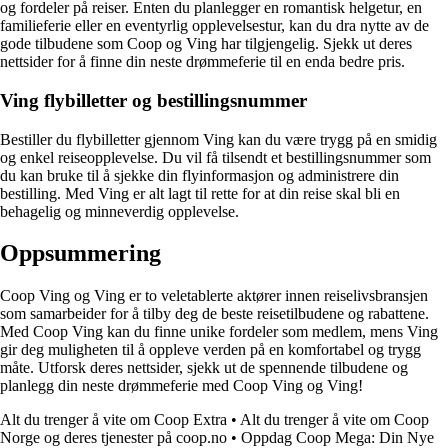
og fordeler på reiser. Enten du planlegger en romantisk helgetur, en
familieferie eller en eventyrlig opplevelsestur, kan du dra nytte av de
gode tilbudene som Coop og Ving har tilgjengelig. Sjekk ut deres
nettsider for å finne din neste drømmeferie til en enda bedre pris.
Ving flybilletter og bestillingsnummer
Bestiller du flybilletter gjennom Ving kan du være trygg på en smidig
og enkel reiseopplevelse. Du vil få tilsendt et bestillingsnummer som
du kan bruke til å sjekke din flyinformasjon og administrere din
bestilling. Med Ving er alt lagt til rette for at din reise skal bli en
behagelig og minneverdig opplevelse.
Oppsummering
Coop Ving og Ving er to veletablerte aktører innen reiselivsbransjen
som samarbeider for å tilby deg de beste reisetilbudene og rabattene.
Med Coop Ving kan du finne unike fordeler som medlem, mens Ving
gir deg muligheten til å oppleve verden på en komfortabel og trygg
måte. Utforsk deres nettsider, sjekk ut de spennende tilbudene og
planlegg din neste drømmeferie med Coop Ving og Ving!
Alt du trenger å vite om Coop Extra
•
Alt du trenger å vite om Coop
Norge og deres tjenester på coop.no
•
Oppdag Coop Mega: Din Nye