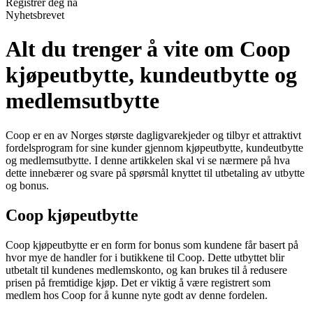
Registrer deg nå
Nyhetsbrevet
Alt du trenger å vite om Coop
kjøpeutbytte, kundeutbytte og
medlemsutbytte
Coop er en av Norges største dagligvarekjeder og tilbyr et attraktivt
fordelsprogram for sine kunder gjennom kjøpeutbytte, kundeutbytte
og medlemsutbytte. I denne artikkelen skal vi se nærmere på hva
dette innebærer og svare på spørsmål knyttet til utbetaling av utbytte
og bonus.
Coop kjøpeutbytte
Coop kjøpeutbytte er en form for bonus som kundene får basert på
hvor mye de handler for i butikkene til Coop. Dette utbyttet blir
utbetalt til kundenes medlemskonto, og kan brukes til å redusere
prisen på fremtidige kjøp. Det er viktig å være registrert som
medlem hos Coop for å kunne nyte godt av denne fordelen.