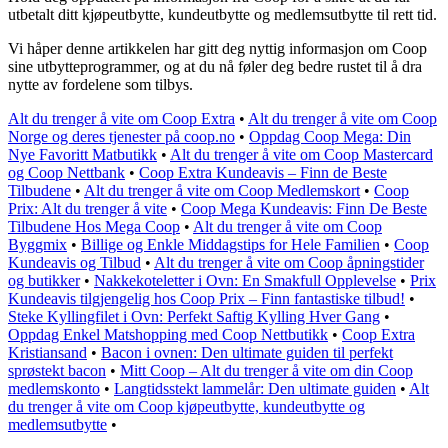
utbetalt ditt kjøpeutbytte, kundeutbytte og medlemsutbytte til rett tid.
Vi håper denne artikkelen har gitt deg nyttig informasjon om Coop
sine utbytteprogrammer, og at du nå føler deg bedre rustet til å dra
nytte av fordelene som tilbys.
Alt du trenger å vite om Coop Extra
•
Alt du trenger å vite om Coop
Norge og deres tjenester på coop.no
•
Oppdag Coop Mega: Din
Nye Favoritt Matbutikk
•
Alt du trenger å vite om Coop Mastercard
og Coop Nettbank
•
Coop Extra Kundeavis – Finn de Beste
Tilbudene
•
Alt du trenger å vite om Coop Medlemskort
•
Coop
Prix: Alt du trenger å vite
•
Coop Mega Kundeavis: Finn De Beste
Tilbudene Hos Mega Coop
•
Alt du trenger å vite om Coop
Byggmix
•
Billige og Enkle Middagstips for Hele Familien
•
Coop
Kundeavis og Tilbud
•
Alt du trenger å vite om Coop åpningstider
og butikker
•
Nakkekoteletter i Ovn: En Smakfull Opplevelse
•
Prix
Kundeavis tilgjengelig hos Coop Prix – Finn fantastiske tilbud!
•
Steke Kyllingfilet i Ovn: Perfekt Saftig Kylling Hver Gang
•
Oppdag Enkel Matshopping med Coop Nettbutikk
•
Coop Extra
Kristiansand
•
Bacon i ovnen: Den ultimate guiden til perfekt
sprøstekt bacon
•
Mitt Coop – Alt du trenger å vite om din Coop
medlemskonto
•
Langtidsstekt lammelår: Den ultimate guiden
•
Alt
du trenger å vite om Coop kjøpeutbytte, kundeutbytte og
medlemsutbytte
•