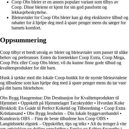
Coop Obs bleier er en annen populær variant som tilbys av
Coop. Disse bleiene er kjent for sin god passform og
lekkasjebeskyttelse.
Bleieavtaler for Coop Obs bleier kan gi deg eksklusive tilbud og
rabatter for å hjelpe deg med å spare penger mens du sørger for
barnets komfort.
Oppsummering
Coop tilbyr et bredt utvalg av bleier og bleieavtaler som passer til ulike
behov og preferanser. Enten du foretrekker Coop Extra, Coop Mega,
Coop Prix eller Coop Obs bleier, vil du kunne finne gode tilbud og
kvalitetsprodukter for ditt barn.
Husk å sjekke med din lokale Coop-butikk for de nyeste bleieavtalene
og tilbudene som kan hjelpe deg med å spare penger mens du tar vare
på ditt barns bleiebehov.
Obs Bygg Haugenstua: Din Destinasjon for Kvalitetsprodukter til
Hjemmet
•
Oppskrift på Hjemmelaget Tacokrydder
•
Hvordan Koke
Brokkoli: En Guide til Perfect Koketid og Tilberedning
•
Coop Extra
Kristiansand
•
Obs Bygg Jessheim – Din lokale byggevarehandel
•
Kundeavis OBS – Finn de beste tilbudene hos Coop OBS
•
Langtidsstekt elgstek – Oppskrifter, tips og triks
•
Alt du trenger å vite
om artisjokker og deilige oppskrifter
•
Ferske og Saftige Spareribs i