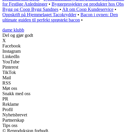
for Festlige Anledninger
•
Byggeprosjekter og produkter hos Obs
Bygg og Coop Bygg Sandnes
•
Alt om Coop Kundeservice
•
Oppskrift på Hjemmelaget Tacokrydder
•
Bacon i ovnen: Den
ultimate guiden til perfekt sprøstekt bacon
•
dame klubb
Del og gjør godt
X
Facebook
Instagram
LinkedIn
YouTube
Pinterest
TikTok
Mail
RSS
Møt oss
Snakk med oss
PR
Reklame
Profil
Nyhetsbrevet
Partnerskap
Tips oss
© Reproduksjon forbudt.