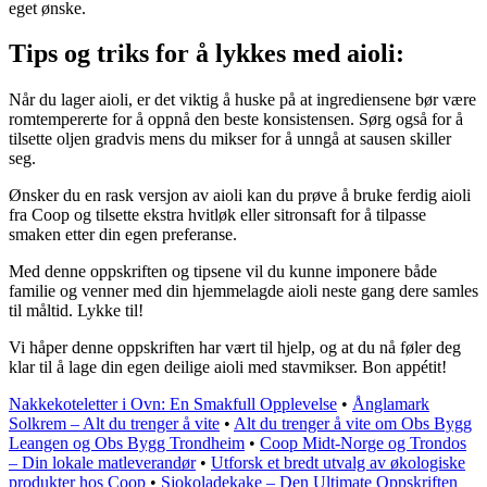
eget ønske.
Tips og triks for å lykkes med aioli:
Når du lager aioli, er det viktig å huske på at ingrediensene bør være
romtempererte for å oppnå den beste konsistensen. Sørg også for å
tilsette oljen gradvis mens du mikser for å unngå at sausen skiller
seg.
Ønsker du en rask versjon av aioli kan du prøve å bruke ferdig aioli
fra Coop og tilsette ekstra hvitløk eller sitronsaft for å tilpasse
smaken etter din egen preferanse.
Med denne oppskriften og tipsene vil du kunne imponere både
familie og venner med din hjemmelagde aioli neste gang dere samles
til måltid. Lykke til!
Vi håper denne oppskriften har vært til hjelp, og at du nå føler deg
klar til å lage din egen deilige aioli med stavmikser. Bon appétit!
Nakkekoteletter i Ovn: En Smakfull Opplevelse
•
Ånglamark
Solkrem – Alt du trenger å vite
•
Alt du trenger å vite om Obs Bygg
Leangen og Obs Bygg Trondheim
•
Coop Midt-Norge og Trondos
– Din lokale matleverandør
•
Utforsk et bredt utvalg av økologiske
produkter hos Coop
•
Sjokoladekake – Den Ultimate Oppskriften