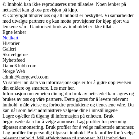
© Innhold kan ikke reproduseres uten tillatelse. Noen lenker på
nettstedet kan gi oss provisjon på kjøp.
© Copyright tilhører oss og alt innhold er beskyttet. Vi samarbeider
med utvalgte partnere og kan motta provisjoner for kjøp gjort via
lenkene våre. Uautorisert bruk av innholdet er ikke tillatt.
Egne lenker
Nettkart
Historier
Galleri
Skrivehjørne
Nyhetsfeed
DameKlubb.com
Norge Web
admin@norgeweb.com
Vi samler inn data via informasjonskapsler for å gjøre opplevelsen
din enklere og smartere. Les mer her.
Informasjon om enheten din og din bruk av nettstedet kan lagres og
brukes av oss og våre partnere. Dette gjøres for å levere relevant
innhold, måle ytelse og forbedre produktene og tjenestene våre. Du
kan når som helst administrere valgene dine i innstillingene
Lagre og/eller få tilgang til informasjon på enheten. Bruk
begrensede data for å velge annonser. Lag profiler for personlig
tilpasset annonsering. Bruk profiler for å velge målrettede annonser.
Lag profiler for personlig tilpasset innhold. Bruk profiler for å velge
relevant innhold. Mål effektiviteten til annonser. Mål innholdets