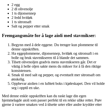
2 egg
2 dl olivenolje
1 ts dijonsennep
2 fedd hvitløk
1 ts sitronsaft
Salt og pepper etter smak
Fremgangsmåte for å lage aioli med stavmikser:
Begynn med å dele eggene. Du trenger kun plommene til
denne oppskriften.
Ha eggeplommene, dijonsennep, hvitløk og sitronsaft i en
bolle og bruk stavmikseren til å blande det sammen.
Tilsett olivenoljen gradvis mens stavmikseren går. Det er
viktig å helle oljen sakte mens du mikser for å få den riktige
konsistensen.
Smak til med salt og pepper, og eventuelt mer sitronsaft om
ønskelig.
Oppbevar aiolien i en lufttett boks i kjøleskapet. Den vil holde
seg i opptil en uke.
Med denne enkle oppskriften kan du raskt lage din egen
hjemmelagde aioli som passer perfekt til en rekke ulike retter. Prøv
gjerne å variere smaken ved å tilsette urter eller andre krydder etter